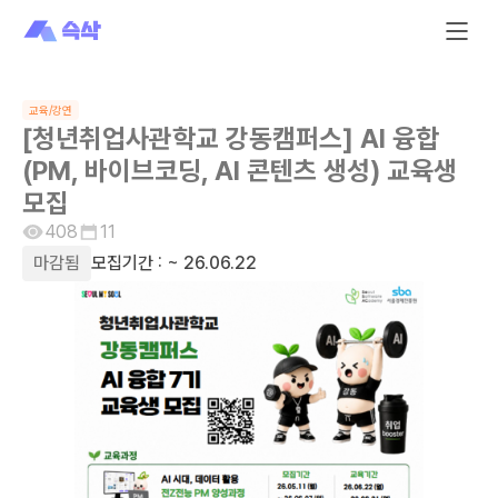
교육/강연
[청년취업사관학교 강동캠퍼스] AI 융합
(PM, 바이브코딩, AI 콘텐츠 생성) 교육생
모집
408
11
마감됨
모집기간 :
~ 26.06.22