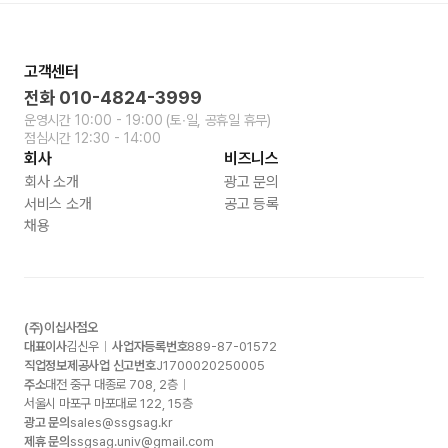
고객센터
전화
010-4824-3999
운영시간
10:00 - 19:00
(토∙일, 공휴일 휴무)
점심시간
12:30 - 14:00
회사
비즈니스
회사 소개
광고 문의
서비스 소개
공고 등록
채용
(주)이십사점오
대표이사
김신우
사업자등록번호
889-87-01572
직업정보제공사업 신고번호
J1700020250005
주소
대전 중구 대종로
708, 2
층
서울시 마포구 마포대로
122, 15
층
광고 문의
sales@ssgsag.kr
제휴 문의
ssgsag.univ@gmail.com