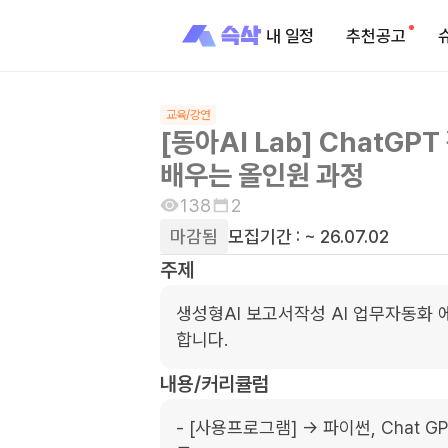
내 일정
추천공고
교육/강연
[동아AI Lab] ChatGP
배우는 올인원 과정
138
2
마감됨
모집기간 :
~ 26.07.02
주제
생성형AI 보고서작성 AI 업무자동화 
합니다. 
내용/커리큘럼
- [사용프로그램] -> 파이썬, Chat GPT, L