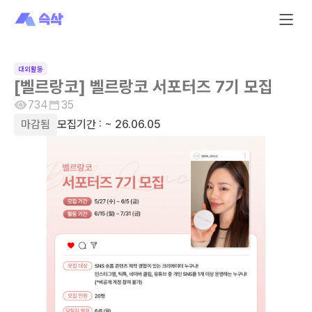
대외활동
[벨르랑코] 벨르랑코 서포터즈 7기 모집
734
35
마감됨
모집기간 :
~ 26.06.05