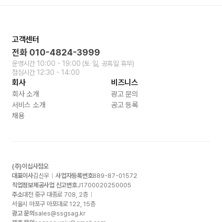
고객센터
전화
010-4824-3999
운영시간
10:00 - 19:00
(토∙일, 공휴일 휴무)
점심시간
12:30 - 14:00
회사
비즈니스
회사 소개
광고 문의
서비스 소개
공고 등록
채용
(주)이십사점오
대표이사
김신우
사업자등록번호
889-87-01572
직업정보제공사업 신고번호
J1700020250005
주소
대전 중구 대종로
708, 2
층
서울시 마포구 마포대로
122, 15
층
광고 문의
sales@ssgsag.kr