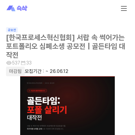
공모전
[한국프로세스혁신협회] 서랍 속 썩어가는
포트폴리오 심폐소생 공모전 | 골든타임 대
작전
537
33
마감됨
모집기간 :
~ 26.06.12