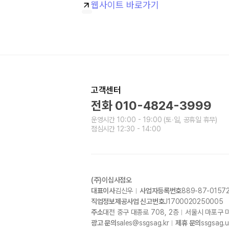
웹사이트 바로가기
고객센터
전화
010-4824-3999
운영시간
10:00 - 19:00
(토∙일, 공휴일 휴무)
점심시간
12:30 - 14:00
(주)이십사점오
대표이사
김신우
사업자등록번호
889-87-0157
직업정보제공사업 신고번호
J1700020250005
주소
대전 중구 대종로
708, 2
층
서울시 마포구 
광고 문의
sales@ssgsag.kr
제휴 문의
ssgsag.