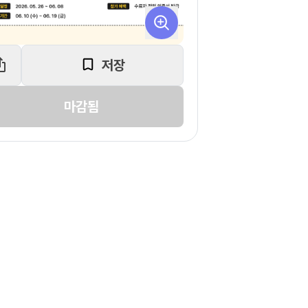
저장
마감됨