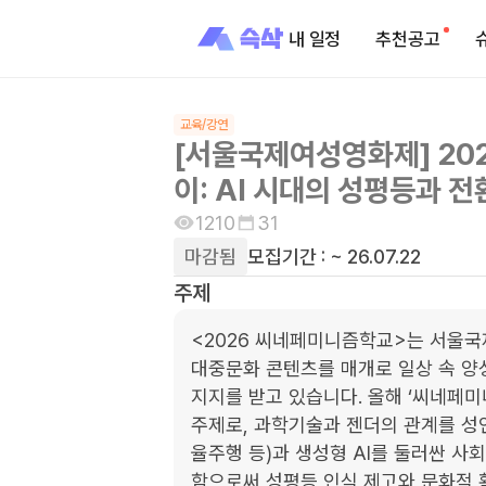
내 일정
추천공고
교육/강연
[서울국제여성영화제] 20
이: AI 시대의 성평등과 
1210
31
마감됨
모집기간 :
~ 26.07.22
주제
<2026 씨네페미니즘학교>는 서울국
대중문화 콘텐츠를 매개로 일상 속 양
지지를 받고 있습니다. 올해 ‘씨네페미니
주제로, 과학기술과 젠더의 관계를 성
율주행 등)과 생성형 AI를 둘러싼 사
함으로써 성평등 인식 제고와 문화적 