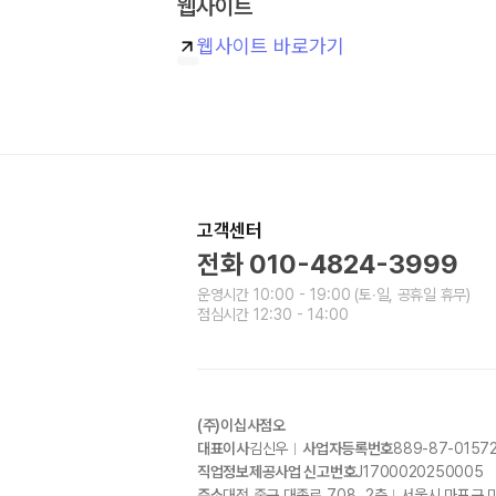
웹사이트
웹사이트 바로가기
고객센터
전화
010-4824-3999
운영시간
10:00 - 19:00
(토∙일, 공휴일 휴무)
점심시간
12:30 - 14:00
(주)이십사점오
대표이사
김신우
사업자등록번호
889-87-0157
직업정보제공사업 신고번호
J1700020250005
주소
대전 중구 대종로
708, 2
층
서울시 마포구 