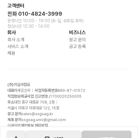
고객센터
전화
010-4824-3999
운영시간
10:00 - 19:00
(토∙일, 공휴일 휴무)
점심시간
12:30 - 14:00
회사
비즈니스
회사 소개
광고 문의
서비스 소개
공고 등록
채용
(주)이십사점오
대표이사
김신우
사업자등록번호
889-87-01572
직업정보제공사업 신고번호
J1700020250005
주소
대전 중구 대종로
708, 2
층
서울시 마포구 마포대로
122, 15
층
광고 문의
sales@ssgsag.kr
제휴 문의
ssgsag.univ@gmail.com
이용약관
개인정보 처리방침