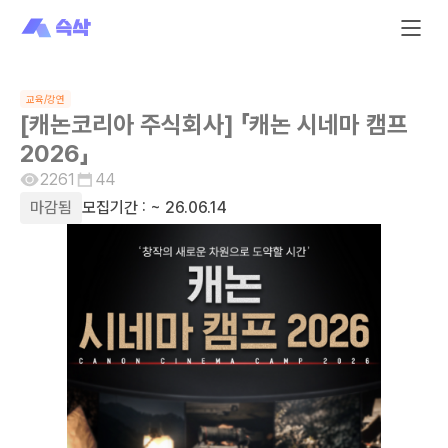
교육/강연
[캐논코리아 주식회사] 「캐논 시네마 캠프
2026」
2261
44
마감됨
모집기간 :
~ 26.06.14