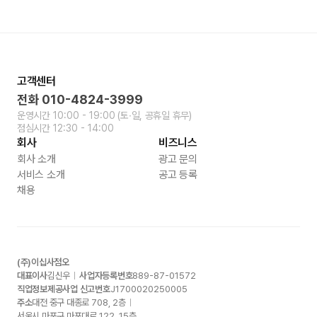
고객센터
전화
010-4824-3999
운영시간
10:00 - 19:00
(토∙일, 공휴일 휴무)
점심시간
12:30 - 14:00
회사
비즈니스
회사 소개
광고 문의
서비스 소개
공고 등록
채용
(주)이십사점오
대표이사
김신우
사업자등록번호
889-87-01572
직업정보제공사업 신고번호
J1700020250005
주소
대전 중구 대종로
708, 2
층
서울시 마포구 마포대로
122, 15
층