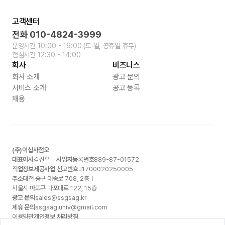
고객센터
전화
010-4824-3999
운영시간
10:00 - 19:00
(토∙일, 공휴일 휴무)
점심시간
12:30 - 14:00
회사
비즈니스
회사 소개
광고 문의
서비스 소개
공고 등록
채용
(주)이십사점오
대표이사
김신우
사업자등록번호
889-87-01572
직업정보제공사업 신고번호
J1700020250005
주소
대전 중구 대종로
708, 2
층
서울시 마포구 마포대로
122, 15
층
광고 문의
sales@ssgsag.kr
제휴 문의
ssgsag.univ@gmail.com
이용약관
개인정보 처리방침