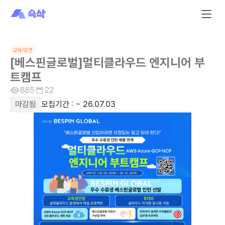
교육/강연
[베스핀글로벌]멀티클라우드 엔지니어 부
트캠프
885
22
마감됨
모집기간 :
~ 26.07.03