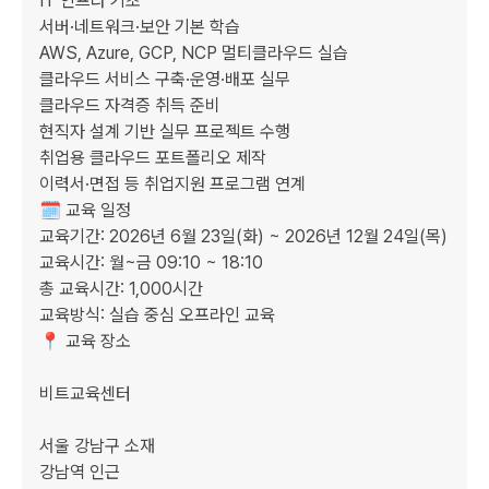
IT 인프라 기초

서버·네트워크·보안 기본 학습

AWS, Azure, GCP, NCP 멀티클라우드 실습

클라우드 서비스 구축·운영·배포 실무

클라우드 자격증 취득 준비

현직자 설계 기반 실무 프로젝트 수행

취업용 클라우드 포트폴리오 제작

이력서·면접 등 취업지원 프로그램 연계

🗓️ 교육 일정

교육기간: 2026년 6월 23일(화) ~ 2026년 12월 24일(목)

교육시간: 월~금 09:10 ~ 18:10

총 교육시간: 1,000시간

교육방식: 실습 중심 오프라인 교육

📍 교육 장소

비트교육센터

서울 강남구 소재

강남역 인근
