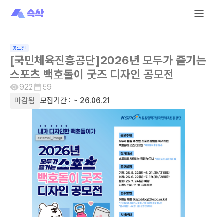
공모전
[국민체육진흥공단]2026년 모두가 즐기는
스포츠 백호돌이 굿즈 디자인 공모전
922
59
마감됨
모집기간 :
~ 26.06.21