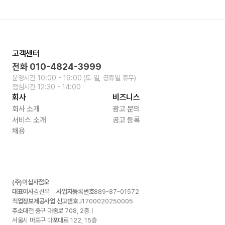
고객센터
전화
010-4824-3999
운영시간
10:00 - 19:00
(토∙일, 공휴일 휴무)
점심시간
12:30 - 14:00
회사
비즈니스
회사 소개
광고 문의
서비스 소개
공고 등록
채용
(주)이십사점오
대표이사
김신우
사업자등록번호
889-87-01572
직업정보제공사업 신고번호
J1700020250005
주소
대전 중구 대종로
708, 2
층
서울시 마포구 마포대로
122, 15
층