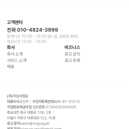
고객센터
전화
010-4824-3999
운영시간
10:00 - 19:00
(토∙일, 공휴일 휴무)
점심시간
12:30 - 14:00
회사
비즈니스
회사 소개
광고 문의
서비스 소개
공고 등록
채용
(주)이십사점오
대표이사
김신우
사업자등록번호
889-87-01572
직업정보제공사업 신고번호
J1700020250005
주소
대전 중구 대종로
708, 2
층
서울시 마포구 마포대로
122, 15
층
광고 문의
sales@ssgsag.kr
제휴 문의
ssgsag.univ@gmail.com