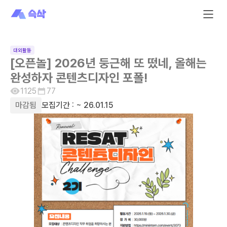
대외활동
[오픈놀] 2026년 둥근해 또 떴네, 올해는
완성하자 콘텐츠디자인 포폴!
1125
77
마감됨
모집기간 :
~ 26.01.15