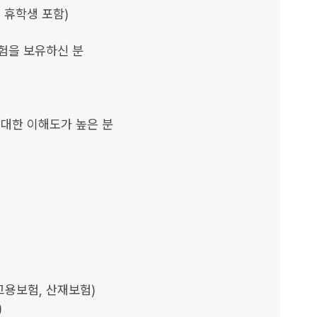
휴학생 포함)  

험을 보유하신 분

대한 이해도가 높은 분 

고용보험, 산재보험)


