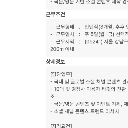
- 국문/영문 기반 소셜 콘텐츠 제작 
근무조건
- 	근무형태	:	인턴직(3개월, 추후 연장 가능)

- 	근무일시	:	주 5일(월~금) 선택적근로시간제

- 	근무지역	:	(06241) 서울 강남구 강남대로 372 FINE TOWER - 신분당선 강남 에서 
200m 이내
상세정보
[담당업무]

- 국내 및 글로벌 소셜 채널 콘텐츠 관
- 10대 및 경쟁사 이용자 타깃의 전환
조

- 국문/영문 콘텐츠 및 이벤트 기획, 제
- 소셜 채널 콘텐츠 트렌드 리서치

[자격요건]﻿
