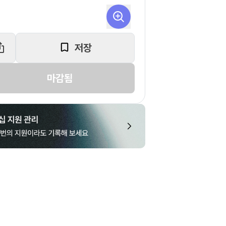
저장
마감됨