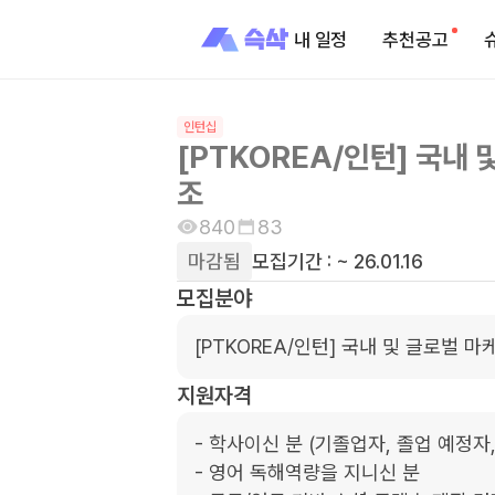
내 일정
추천공고
인턴십
[PTKOREA/인턴] 국내 
조
840
83
마감됨
모집기간 :
~ 26.01.16
모집분야
[PTKOREA/인턴] 국내 및 글로벌 
지원자격
- 학사이신 분 (기졸업자, 졸업 예정자, 
- 영어 독해역량을 지니신 분
