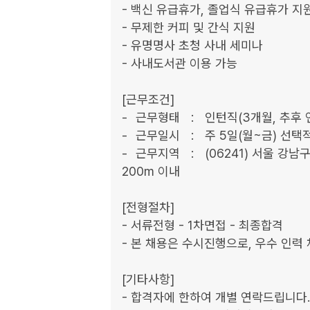
- 백신 유급휴가, 졸업식 유급휴가 지원
- 무제한 커피 및 간식 지원

- 유명명사 초청 사내 세미나

- 사내도서관 이용 가능 

[근무조건]

- 	근무형태	:	인턴직(3개월, 추후 연장 가능)

- 	근무일시	:	주 5일(월~금) 선택적근로시간제

- 	근무지역	:	(06241) 서울 강남구 강남대로 372 FINE TOWER - 신분당선 강남 에서 
200m 이내

[전형절차]

- 서류전형 - 1차면접 - 최종합격

- 본 채용은 수시진행으로, 우수 인력 
[기타사항]

- 합격자에 한하여 개별 연락드립니다.
