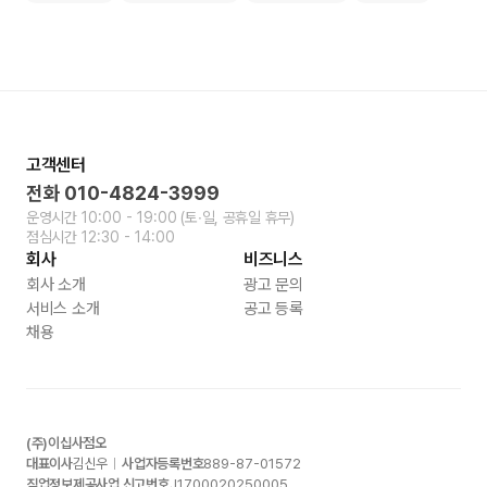
고객센터
전화
010-4824-3999
운영시간
10:00 - 19:00
(토∙일, 공휴일 휴무)
점심시간
12:30 - 14:00
회사
비즈니스
회사 소개
광고 문의
서비스 소개
공고 등록
채용
(주)이십사점오
대표이사
김신우
사업자등록번호
889-87-01572
직업정보제공사업 신고번호
J1700020250005