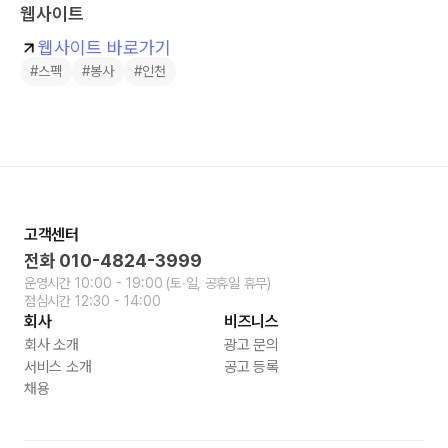
웹사이트
웹사이트 바로가기
#스펙
#봉사
#인천
고객센터
전화
010-4824-3999
운영시간
10:00 - 19:00
(토∙일, 공휴일 휴무)
점심시간
12:30 - 14:00
회사
비즈니스
회사 소개
광고 문의
서비스 소개
공고 등록
채용