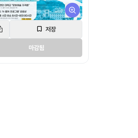
저장
마감됨