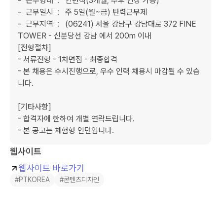
- 	근무형태	:	인턴직(3개월, 추후 연장 가능)

- 	근무일시	:	주 5일(월~금) 탄력근무제

- 	근무지역	:	(06241) 서울 강남구 강남대로 372 FINE 
TOWER - 신분당선 강남 에서 200m 이내

[전형절차]

- 서류전형 - 1차면접 - 최종합격

- 본 채용은 수시진행으로, 우수 인력 채용시 마감될 수 있습
니다.

[기타사항]

- 합격자에 한하여 개별 연락드립니다.

- 본 공고는 체험형 인턴입니다.
웹사이트
웹사이트 바로가기
#PTKOREA
#콘텐츠디자인