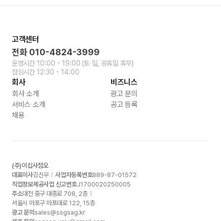
고객센터
전화
010-4824-3999
운영시간
10:00 - 19:00
(토∙일, 공휴일 휴무)
점심시간
12:30 - 14:00
회사
비즈니스
회사 소개
광고 문의
서비스 소개
공고 등록
채용
(주)이십사점오
대표이사
김신우
사업자등록번호
889-87-01572
직업정보제공사업 신고번호
J1700020250005
주소
대전 중구 대종로
708, 2
층
서울시 마포구 마포대로
122, 15
층
광고 문의
sales@ssgsag.kr