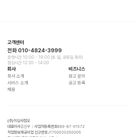
고객센터
전화
010-4824-3999
운영시간
10:00 - 19:00
(토∙일, 공휴일 휴무)
점심시간
12:30 - 14:00
회사
비즈니스
회사 소개
광고 문의
서비스 소개
공고 등록
채용
(주)이십사점오
대표이사
김신우
사업자등록번호
889-87-01572
직업정보제공사업 신고번호
J1700020250005