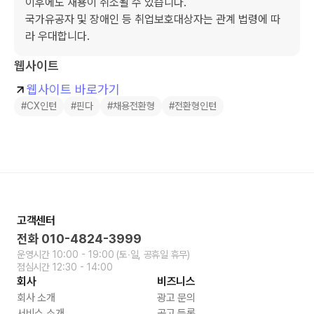
이후에도 채용이 취소될 수 있습니다.

국가유공자 및 장애인 등 취업보호대상자는 관계 법령에 따
라 우대합니다. 
웹사이트
웹사이트 바로가기
#CX인턴
#핀다
#채용전환형
#전환형인턴
고객센터
전화
010-4824-3999
운영시간
10:00 - 19:00
(토∙일, 공휴일 휴무)
점심시간
12:30 - 14:00
회사
비즈니스
회사 소개
광고 문의
서비스 소개
공고 등록