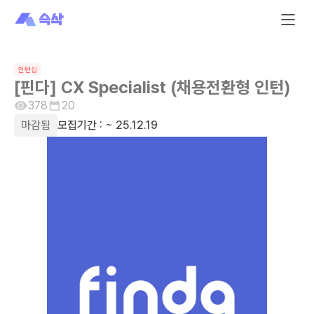
인턴십
[핀다] CX Specialist (채용전환형 인턴)
378
20
마감됨
모집기간 :
~ 25.12.19