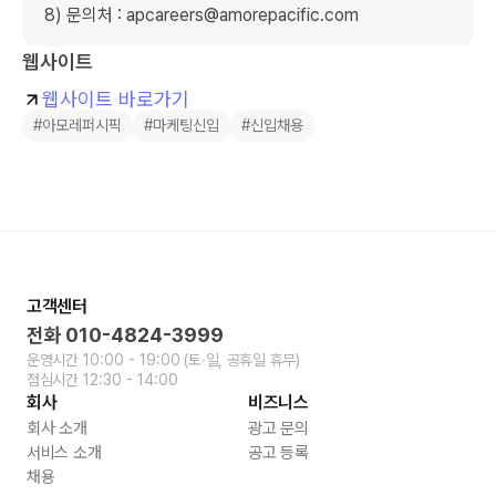
 8) 문의처 : apcareers@amorepacific.com 
웹사이트
웹사이트 바로가기
#아모레퍼시픽
#마케팅신입
#신입채용
고객센터
전화
010-4824-3999
운영시간
10:00 - 19:00
(토∙일, 공휴일 휴무)
점심시간
12:30 - 14:00
회사
비즈니스
회사 소개
광고 문의
서비스 소개
공고 등록
채용