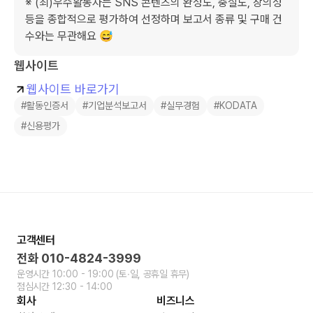
※ (최)우수활동자는 SNS 콘텐츠의 완성도, 충실도, 창의성 
등을 종합적으로 평가하여 선정하며 보고서 종류 및 구매 건
수와는 무관해요 😅
웹사이트
웹사이트 바로가기
#활동인증서
#기업분석보고서
#실무경험
#KODATA
#신용평가
고객센터
전화
010-4824-3999
운영시간
10:00 - 19:00
(토∙일, 공휴일 휴무)
점심시간
12:30 - 14:00
회사
비즈니스