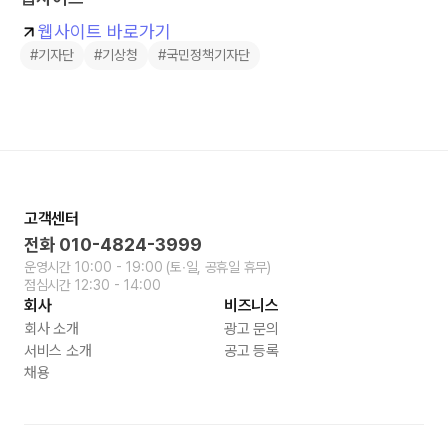
웹사이트 바로가기
#기자단
#기상청
#국민정책기자단
고객센터
전화
010-4824-3999
운영시간
10:00 - 19:00
(토∙일, 공휴일 휴무)
점심시간
12:30 - 14:00
회사
비즈니스
회사 소개
광고 문의
서비스 소개
공고 등록
채용