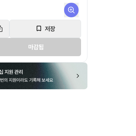
저장
마감됨