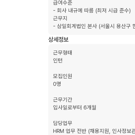
급여수준

- 회사 내규에 따름 (최저 시급 준수)

근무지

- 삼일회계법인 본사 (서울시 용산구 한
상세정보
근무형태

인턴

모집인원

0명

근무기간

입사일로부터 6개월

담당업무

HRM 업무 전반 (채용지원, 인사정보관