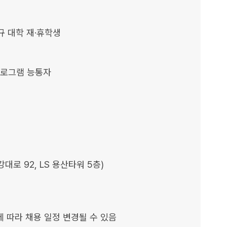
규 대학 재·휴학생

글 프로그램 능통자

로 92, LS 용산타워 5층)
