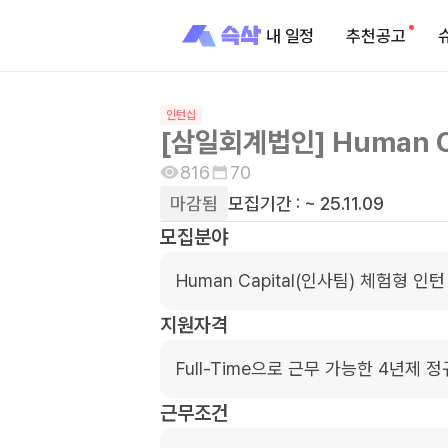
내 일정
추천공고
인턴십
[삼일회계법인] Human C
816
70
마감됨
모집기간 :
~ 25.11.09
모집분야
Human Capital(인사팀) 체험형 인턴
지원자격
Full-Time으로 근무 가능한 4년제 
근무조건