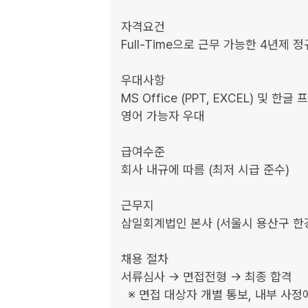
자격요건

Full-Time으로 근무 가능한 4년제 정
우대사항

MS Office (PPT, EXCEL) 및 한
영어 가능자 우대

급여수준

회사 내규에 따름 (최저 시급 준수)

근무지

삼일회계법인 본사 (서울시 용산구 한강대
채용 절차

서류심사 → 면접전형 → 최종 합격

  ※ 면접 대상자 개별 통보, 내부 사정에 따라 채용 일정 변경될 수 있음
