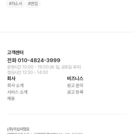
#자소서
#면접
고객센터
전화
010-4824-3999
운영시간
10:00 - 19:00
(토∙일, 공휴일 휴무)
점심시간
12:30 - 14:00
회사
비즈니스
회사 소개
광고 문의
서비스 소개
공고 등록
채용
(주)이십사점오