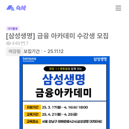
대외활동
[삼성생명] 금융 아카데미 수강생 모집
449
7
마감됨
모집기간 :
~ 25.11.12