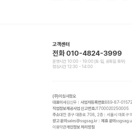
고객센터
전화
010-4824-3999
운영시간
10:00 - 19:00
(토∙일, 공휴일 휴무)
점심시간
12:30 - 14:00
(주)이십사점오
대표이사
김신우
사업자등록번호
889-87-0157
직업정보제공사업 신고번호
J1700020250005
주소
대전 중구 대종로
708, 2
층
서울시 마포구 
광고 문의
sales@ssgsag.kr
제휴 문의
ssgsag.
이용약관
개인정보 처리방침