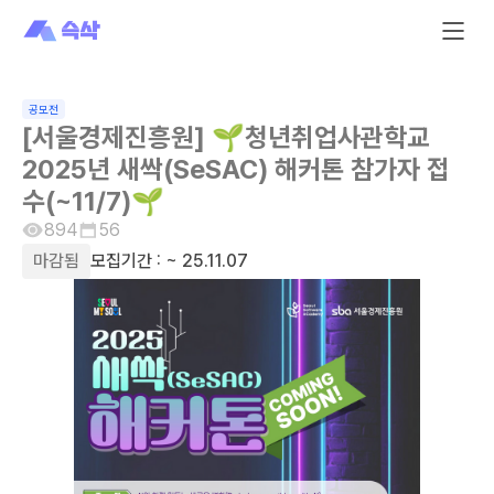
공모전
[서울경제진흥원] 🌱청년취업사관학교
2025년 새싹(SeSAC) 해커톤 참가자 접
수(~11/7)🌱
894
56
마감됨
모집기간 :
~ 25.11.07