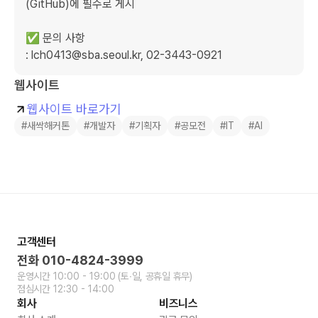
(GitHub)에 필수로 게시 

✅ 문의 사항

: lch0413@sba.seoul.kr, 02-3443-0921
웹사이트
웹사이트 바로가기
#새싹해커톤
#개발자
#기획자
#공모전
#IT
#AI
고객센터
전화
010-4824-3999
운영시간
10:00 - 19:00
(토∙일, 공휴일 휴무)
점심시간
12:30 - 14:00
회사
비즈니스