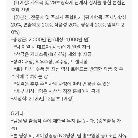
  (1)예심: 사무국 및 29초영화제 관계자 심사를 통한 본심진
출작 선별

  (2)본심: 전문가 및 주최사 종합평가 (평가항목: 주제부합성 
20%, 연출의도 20%, 작품성 20%, 영상미 20%, 임팩트 2
0%)

-총상금: 2,000만 원 (대상: 1,000만 원)

  *팀 지원 시 대표자(감독)에게 일괄 지급

  *상금은 기타소득세(4.4%) 제외 후 지급

-상격: 대상, 최우수상, 우수상, 트렌디상

  *트렌디상: 숏폼 등 최신 영상 트렌드를 반영한 작품 중 우
수작에 수여하는 상

  *상격은 추후 주최사의 사정에 따라 변경될 수 있음

  *세부 시상내역은 시상식 직전 홈페이지 공개

-시상식: 2025년 12월 초 (예정)

5.기타

-팀원 및 출품작 수에 제한을 두지 않습니다. (중복출품 가
능)

-본 영상 외, 메이킹영상(NG영상, 팀 홍보영상 등) 또한 자유