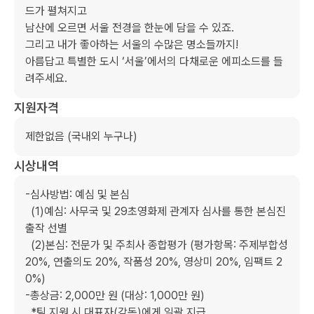
드가 펼쳐지고

남산에 오르면 서울 전경을 한눈에 담을 수 있죠.

그리고 내가 좋아하는 서울의 수많은 명소들까지!

아름답고 특별한 도시 ‘서울’에서의 다채로운 에피소드를 들
려주세요.
지원자격
제한없음 (국내외 누구나)
시상내역
-심사방법: 예심 및 본심

  (1)예심: 사무국 및 29초영화제 관계자 심사를 통한 본심진
출작 선별

  (2)본심: 전문가 및 주최사 종합평가 (평가항목: 주제부합성 
20%, 연출의도 20%, 작품성 20%, 영상미 20%, 임팩트 2
0%)

-총상금: 2,000만 원 (대상: 1,000만 원)

  *팀 지원 시 대표자(감독)에게 일괄 지급
