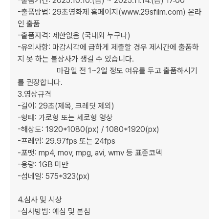
-출품기간: 2025.10.10.(금) ~ 2025.11.14.(금) 17:00

-출품방법: 29초영화제 홈페이지(www.29sfilm.com) 온라
인 출품

-출품자격: 제한없음 (국내외 누구나)

-유의사항: 마감시각에 급하게 제출할 경우 제시간에 출품하
지 못 하는 불상사가 생길 수 있습니다.

                    마감일 전 1~2일 정도 여유를 두고 출품하시기
를 권장합니다.

3.영상규격

-길이: 29초(제목, 크레딧 제외)

-형태: 가로형 또는 세로형 영상

-해상도: 1920*1080(px) / 1080*1920(px)

-프레임: 29.97fps 또는 24fps

-포맷: mp4, mov, mpg, avi, wmv 등 표준코덱

-용량: 1GB 미만

-섬네일: 575*323(px)

4.심사 및 시상

-심사방법: 예심 및 본심
