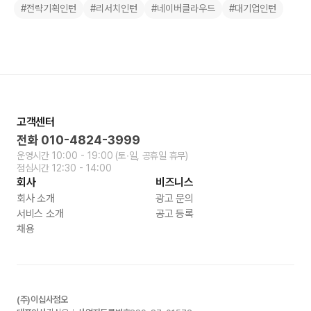
#전략기획인턴
#리서치인턴
#네이버클라우드
#대기업인턴
고객센터
전화
010-4824-3999
운영시간
10:00 - 19:00
(토∙일, 공휴일 휴무)
점심시간
12:30 - 14:00
회사
비즈니스
회사 소개
광고 문의
서비스 소개
공고 등록
채용
(주)이십사점오