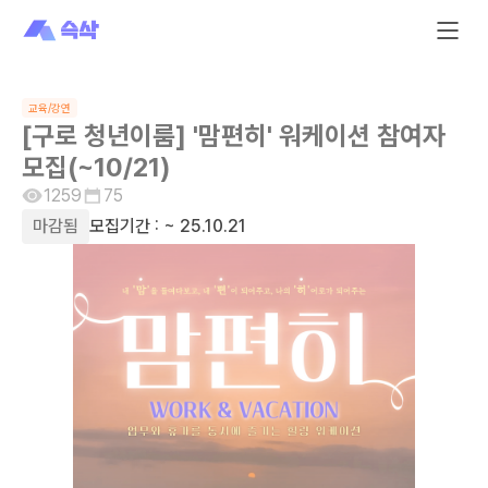
교육/강연
[구로 청년이룸] '맘편히' 워케이션 참여자
모집(~10/21)
1259
75
마감됨
모집기간 :
~ 25.10.21