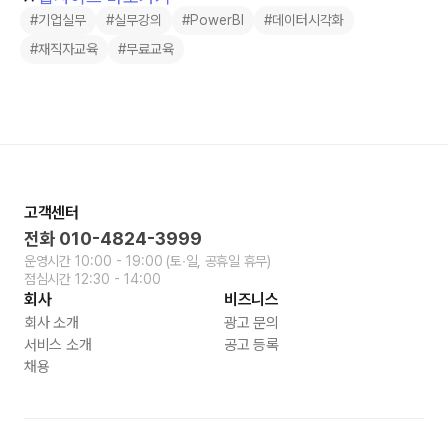
#기업실무
#실무강의
#PowerBI
#데이터시각화
#재직자교육
#무료교육
고객센터
전화
010-4824-3999
운영시간
10:00 - 19:00
(토∙일, 공휴일 휴무)
점심시간
12:30 - 14:00
회사
비즈니스
회사 소개
광고 문의
서비스 소개
공고 등록
채용