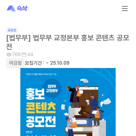
공모전
[법무부] 법무부 교정본부 홍보 콘텐츠 공모
전
766
44
마감됨
모집기간 :
~ 25.10.09