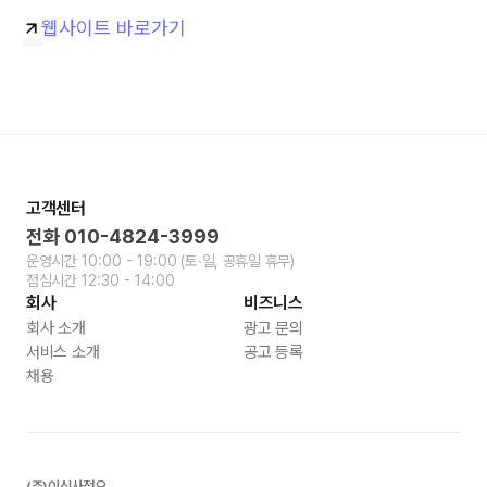
웹사이트 바로가기
고객센터
전화
010-4824-3999
운영시간
10:00 - 19:00
(토∙일, 공휴일 휴무)
점심시간
12:30 - 14:00
회사
비즈니스
회사 소개
광고 문의
서비스 소개
공고 등록
채용
(주)이십사점오