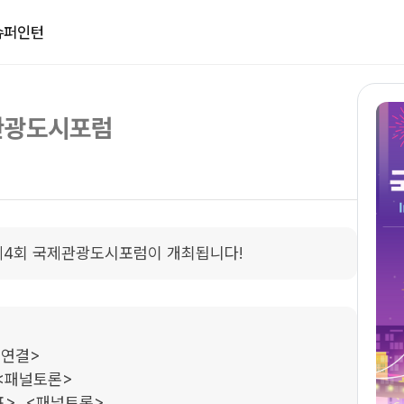
슈퍼인턴
제관광도시포럼
제4회 국제관광도시포럼이 개최됩니다! 
연결>

<패널토론>

>, <패널토론>
