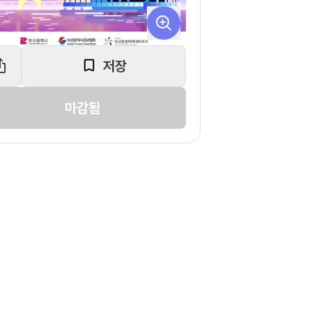
저장
마감됨