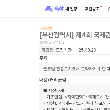
내 일정
추천공고
교육/강연
[부산광역시] 제4회 국
1255
65
마감됨
모집기간 :
~ 25.08.20
주제
글로벌 관광도시로서 도약하기 위한 
내용/커리큘럼
■ 세션소개

- 기조연설. <지역협력과 국제도시 간 
- 세션1. <국제관광도시 주제 발표>, 
- 세션2. <해외도시 관광발전사례 발표