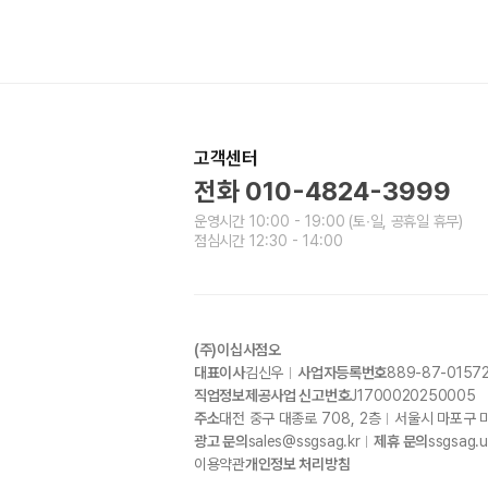
고객센터
전화
010-4824-3999
운영시간
10:00 - 19:00
(토∙일, 공휴일 휴무)
점심시간
12:30 - 14:00
(주)이십사점오
대표이사
김신우
사업자등록번호
889-87-0157
직업정보제공사업 신고번호
J1700020250005
주소
대전 중구 대종로
708, 2
층
서울시 마포구 
광고 문의
sales@ssgsag.kr
제휴 문의
ssgsag.
이용약관
개인정보 처리방침