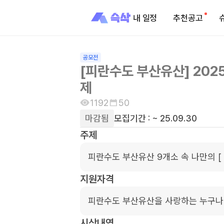
내 일정
추천공고
공모전
[피란수도 부산유산] 202
제
1192
50
마감됨
모집기간 :
~ 25.09.30
주제
피란수도 부산유산 9개소 속 나만의 [  
지원자격
피란수도 부산유산을 사랑하는 누구나
시상내역