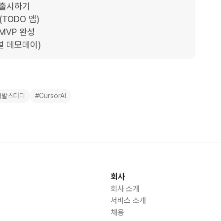
 출시하기

TODO 앱)

MVP 완성

이널 데모데이)
개발스터디
#CursorAI
회사
회사 소개
서비스 소개
채용