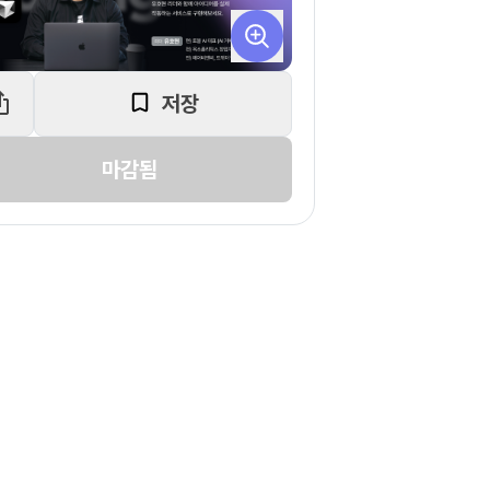
저장
마감됨