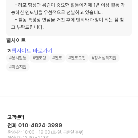
   - 라포 형성과 롱런이 중요한 활동이기에 1년 이상 활동 가
능하신 멘토님을 우선적으로 선발하고 있습니다.

   - 활동 특성상 면담을 거친 후에 멘티와 매칭이 되는 점 참
고 부탁드립니다.
웹사이트
웹사이트 바로가기
#봉사활동
#멘토링
#멘토
#멘토모집
#정서심리지원
#학습지원
고객센터
전화
010-4824-3999
운영시간
10:00 - 19:00
(토∙일, 공휴일 휴무)
점심시간
12:30 - 14:00