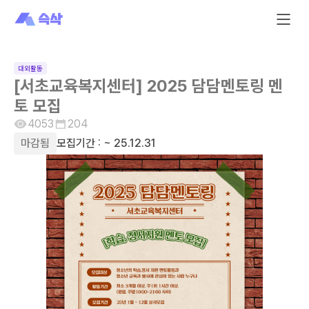
대외활동
[서초교육복지센터] 2025 담담멘토링 멘
토 모집
4053
204
마감됨
모집기간 :
~ 25.12.31