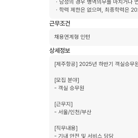
ㆍ남성의 경우 병역의무를 마치거나 면제
ㆍ학력 제한은 없으며, 최종학력은 20
근무조건
채용연계형 인턴
상세정보
[제주항공] 2025년 하반기 객실승무원
[모집 분야]

- 객실 승무원

[근무지]

- 서울/인천/부산

[직무내용]

- 기내 안전 및 서비스 담당
