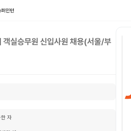
슈퍼인턴
기 객실승무원 신입사원 채용(서울/부
한 자
