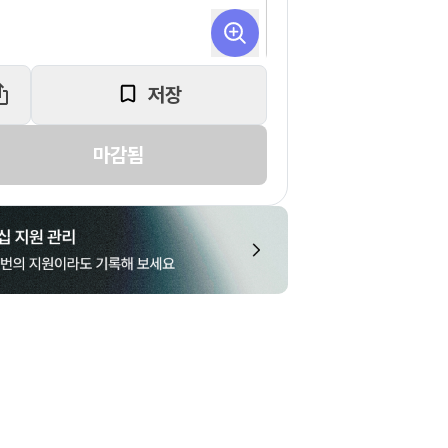
저장
마감됨