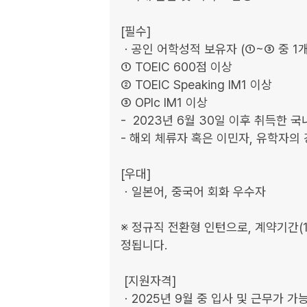
[필수]

ㆍ공인 어학성적 보유자 (①~③ 중 1개 
① TOEIC 600점 이상

② TOEIC Speaking IM1 이상

③ OPIc IM1 이상

-  2023년 6월 30일 이후 취득한 국
- 해외 체류자 혹은 이민자, 유학자의
[우대]

ㆍ일본어, 중국어 회화 우수자

※ 정규직 전환형 인턴으로, 계약기간(
정됩니다.

 [지원자격]

ㆍ2025년 9월 중 입사 및 근무가 가능