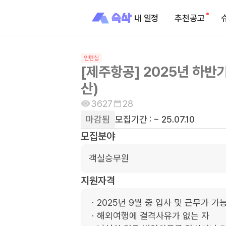
내 일정
추천공고
인턴십
[제주항공] 2025년 하반
산)
3627
28
마감됨
모집기간 :
~ 25.07.10
모집분야
객실승무원
지원자격
ㆍ2025년 9월 중 입사 및 근무가 가능
ㆍ해외여행에 결격사유가 없는 자
