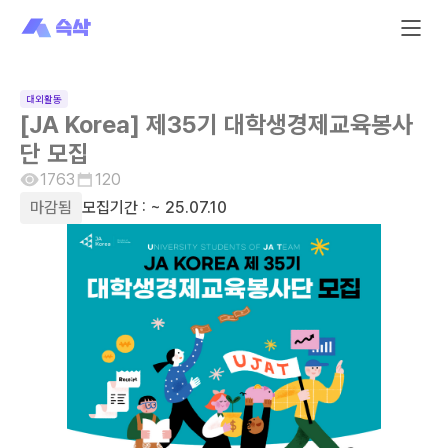
대외활동
[JA Korea] 제35기 대학생경제교육봉사
단 모집
1763
120
마감됨
모집기간 :
~ 25.07.10