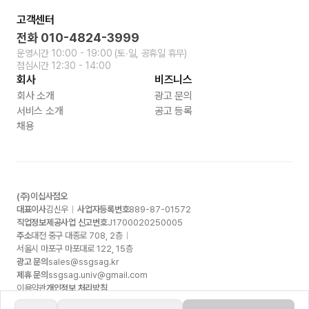
고객센터
전화
010-4824-3999
운영시간
10:00 - 19:00
(토∙일, 공휴일 휴무)
점심시간
12:30 - 14:00
회사
비즈니스
회사 소개
광고 문의
서비스 소개
공고 등록
채용
(주)이십사점오
대표이사
김신우
사업자등록번호
889-87-01572
직업정보제공사업 신고번호
J1700020250005
주소
대전 중구 대종로
708, 2
층
서울시 마포구 마포대로
122, 15
층
광고 문의
sales@ssgsag.kr
제휴 문의
ssgsag.univ@gmail.com
이용약관
개인정보 처리방침