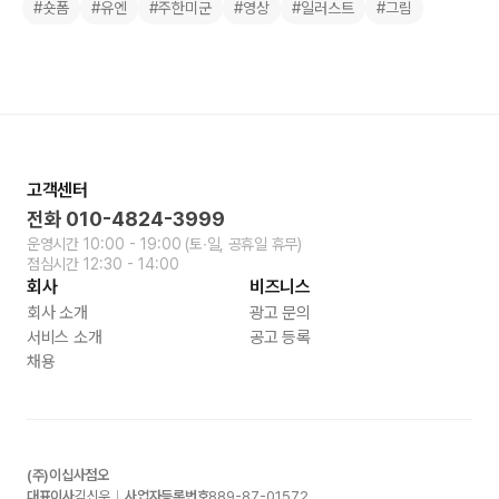
#숏폼
#유엔
#주한미군
#영상
#일러스트
#그림
고객센터
전화
010-4824-3999
운영시간
10:00 - 19:00
(토∙일, 공휴일 휴무)
점심시간
12:30 - 14:00
회사
비즈니스
회사 소개
광고 문의
서비스 소개
공고 등록
채용
(주)이십사점오
대표이사
김신우
사업자등록번호
889-87-01572