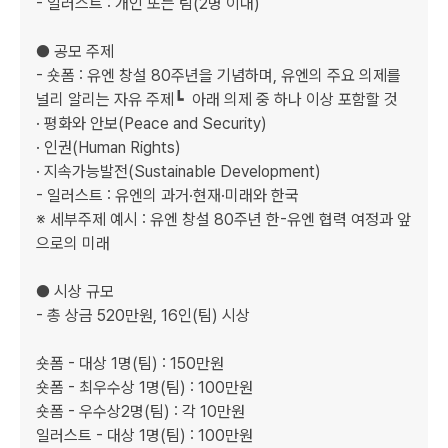
- 일러스트 : 개인 또는 팀(2명 이내)

● 공모 주제

- 숏폼 : 유엔 창설 80주년을 기념하며, 유엔의 주요 의제를 
널리 알리는 자유 주제┗  아래 의제 중 하나 이상 포함할 것

· 평화와 안보(Peace and Security)

· 인권(Human Rights)

· 지속가능발전(Sustainable Development)

- 일러스트 : 유엔의 과거·현재·미래와 한국

※ 세부주제 예시 : 유엔 창설 80주년 한-유엔 협력 여정과 앞
으로의 미래

● 시상 규모

- 총 상금 520만원, 16인(팀) 시상

숏폼 - 대상 1명(팀) : 150만원

숏폼 - 최우수상 1명(팀) : 100만원

숏폼 - 우수상2명(팀) : 각 10만원

일러스트 - 대상 1명(팀) : 100만원
