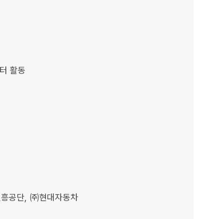
터 활동

진흥공단, ㈜현대자동차
