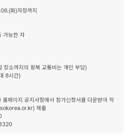
5.06.(화)자정까지

 가능한 자



벌 장소까지의 왕복 교통비는 개인 부담)

 8시간)

리아 홈페이지 공지사항에서 참가신청서를 다운받아 작
orea.or.kr) 제출



8320