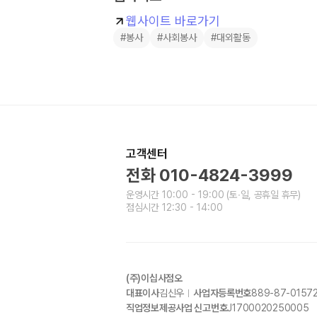
웹사이트 바로가기
#봉사
#사회봉사
#대외활동
고객센터
전화
010-4824-3999
운영시간
10:00 - 19:00
(토∙일, 공휴일 휴무)
점심시간
12:30 - 14:00
(주)이십사점오
대표이사
김신우
사업자등록번호
889-87-0157
직업정보제공사업 신고번호
J1700020250005