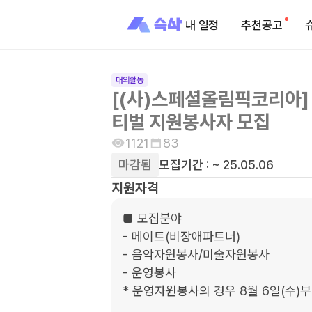
내 일정
추천공고
대외활동
[(사)스페셜올림픽코리아] 
티벌 지원봉사자 모집
1121
83
마감됨
모집기간 :
~ 25.05.06
지원자격
■ 모집분야 

- 메이트(비장애파트너)

- 음악자원봉사/미술자원봉사

- 운영봉사

* 운영자원봉사의 경우 8월 6일(수)부