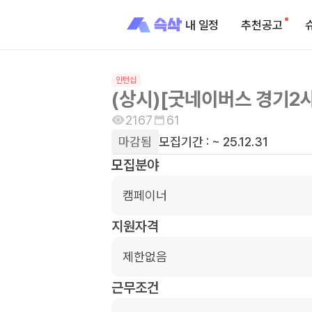
내 일정
추천공고
인턴십
(상시)[굿네이버스 경기2
2167
61
마감됨
모집기간 :
~ 25.12.31
모집분야
캠페이너
지원자격
제한없음
근무조건