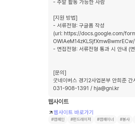
- 주말 활동 가능한 사람

[지원 방법]

- 서류전형: 구글폼 작성

(url: https://docs.google.com/
OWIAeM14zKLSjfXmwBwmrECw/v
- 면접전형: 서류전형 통과 시 안내 (면
[문의]

굿네이버스 경기2사업본부 안희준 간사
031-908-1391 / hja@gni.kr
웹사이트
웹사이트 바로가기
#캠페인
#펀드레이저
#캠페이너
#봉사