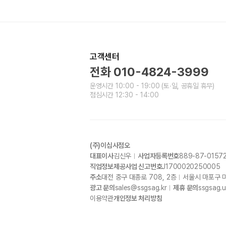
고객센터
전화
010-4824-3999
운영시간
10:00 - 19:00
(토∙일, 공휴일 휴무)
점심시간
12:30 - 14:00
(주)이십사점오
대표이사
김신우
사업자등록번호
889-87-0157
직업정보제공사업 신고번호
J1700020250005
주소
대전 중구 대종로
708, 2
층
서울시 마포구 
광고 문의
sales@ssgsag.kr
제휴 문의
ssgsag.
이용약관
개인정보 처리방침