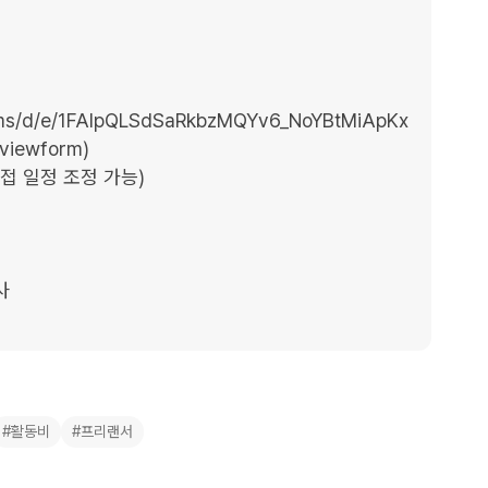
forms/d/e/1FAIpQLSdSaRkbzMQYv6_NoYBtMiApKx
iewform)

접 일정 조정 가능)



#활동비
#프리랜서