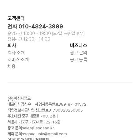
고객센터
전화
010-4824-3999
운영시간
10:00 - 19:00
(토∙일, 공휴일 휴무)
점심시간
12:30 - 14:00
회사
비즈니스
회사 소개
광고 문의
서비스 소개
공고 등록
채용
(주)이십사점오
대표이사
김신우
사업자등록번호
889-87-01572
직업정보제공사업 신고번호
J1700020250005
주소
대전 중구 대종로
708, 2
층
서울시 마포구 마포대로
122, 15
층
광고 문의
sales@ssgsag.kr
제휴 문의
ssgsag.univ@gmail.com
이용약관
개인정보 처리방침