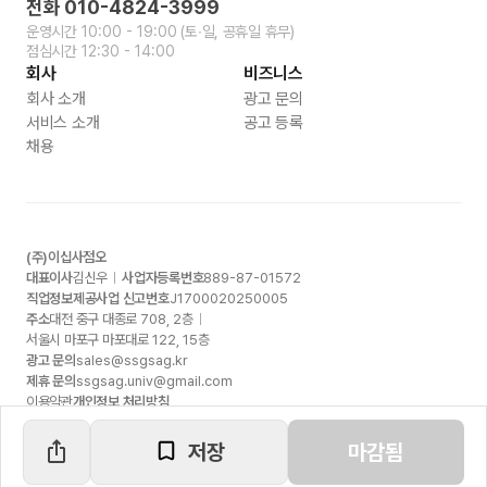
전화
010-4824-3999
운영시간
10:00 - 19:00
(토∙일, 공휴일 휴무)
점심시간
12:30 - 14:00
회사
비즈니스
회사 소개
광고 문의
서비스 소개
공고 등록
채용
(주)이십사점오
대표이사
김신우
사업자등록번호
889-87-01572
직업정보제공사업 신고번호
J1700020250005
주소
대전 중구 대종로
708, 2
층
서울시 마포구 마포대로
122, 15
층
광고 문의
sales@ssgsag.kr
제휴 문의
ssgsag.univ@gmail.com
이용약관
개인정보 처리방침
저장
마감됨