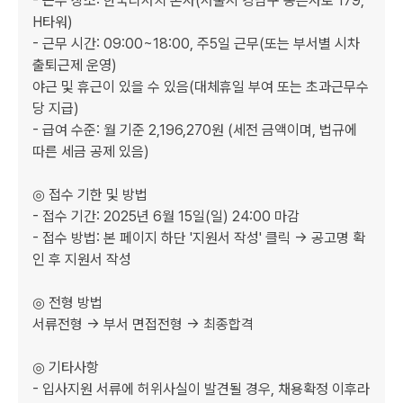
- 근무 장소: 한국리서치 본사(서울시 강남구 봉은사로 179, 
H타워)

- 근무 시간: 09:00~18:00, 주5일 근무(또는 부서별 시차
출퇴근제 운영)

야근 및 휴근이 있을 수 있음(대체휴일 부여 또는 초과근무수
당 지급)

- 급여 수준: 월 기준 2,196,270원 (세전 금액이며, 법규에 
따른 세금 공제 있음)

◎ 접수 기한 및 방법

- 접수 기간: 2025년 6월 15일(일) 24:00 마감

- 접수 방법: 본 페이지 하단 '지원서 작성' 클릭 -> 공고명 확
인 후 지원서 작성

◎ 전형 방법

서류전형 -> 부서 면접전형 -> 최종합격

◎ 기타사항

- 입사지원 서류에 허위사실이 발견될 경우, 채용확정 이후라