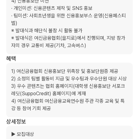
4) 신용홍보단 미션

· 개인미션: 신용콘텐츠 제작 및 SNS 홍보

· 팀미션: 사회초년생을 위한 신용홍보부스 운영(신용페스티
벌)

※ 발대식과 해단식 불참 시 활동 불가

※ 발대식은 여신금융협회(을지로)에서 진행되며, 지방 참가
자의 경우 교통비 제공(기차, 고속버스)     
혜택
1) 여신금융협회 신용홍보단 위촉장 및 홍보단원증 제공

2) 소정의 팀별 활동비 지급 및 우수팀과 우수단원 대상 시상

3) 우수 콘텐츠는 협회 홈페이지(대학생 신용홍보단 서포크
레딧(SuppoCredit) 홈페이지)에 게재

4) 여신금융협회 여신금융교육연수원 주관 각종 교육 및 특
강 등 참여 기회 제공 
상세정보
▶ 모집대상
