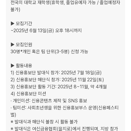
전국의 대학교 재학생(휴학생, 졸업유예자 가능 / 졸업예정자 
불가)     

▶ 모집기간

~2025년 6월 13일(금) 오후 18시까지     

▶ 모집인원

30명*개인 혹은 팀 단위(3-5명) 신청 가능     

▶ 활동내용

1) 신용홍보단 발대식 참가: 2025년 7월 18일(금)

2) 신용홍보단 해단식 참가: 2025년 11월 22일(토)

3) 신용홍보단 활동 기간: 2025년 8~11월, 약 4개월

4) 신용홍보단 미션

· 개인미션: 신용콘텐츠 제작 및 SNS 홍보

· 팀미션: 사회초년생을 위한 신용홍보부스 운영(신용페스티
벌)

※ 발대식과 해단식 불참 시 활동 불가

※ 발대식은 여신금융협회(을지로)에서 진행되며, 지방 참가